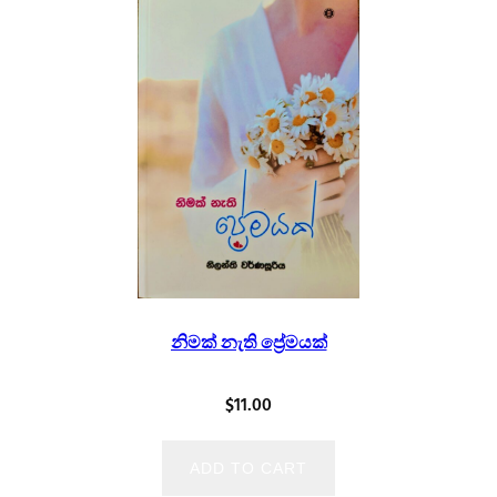
නිමක් නැති ප්‍රේමයක්
$
11.00
ADD TO CART