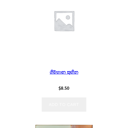
ගිම්හාන තුහින
$
8.50
ADD TO CART