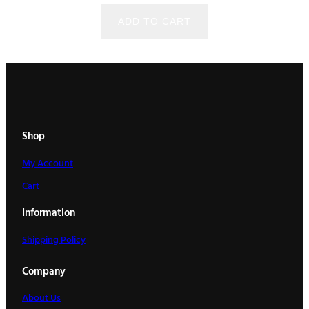
ADD TO CART
Shop
My Account
Cart
Information
Shipping Policy
Company
About Us