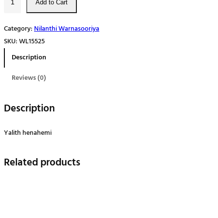
Add to Cart
ලි
ත්
Category:
Nilanthi Warnasooriya
හි
SKU:
WL15525
නෙ
Description
හෙ
මි
Reviews (0)
q
u
Description
a
n
Yalith henahemi
t
i
Related products
t
y