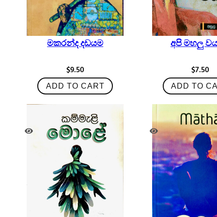
මකරන්ද දඩයම
අපි මහලු ව
$
9.50
$
7.50
ADD TO CART
ADD TO C