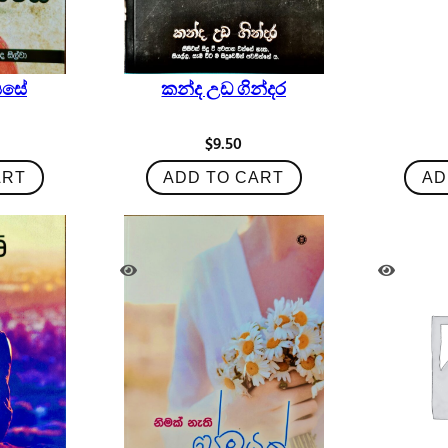
යසේ
කන්ද උඩ ගින්දර
$
9.50
ART
ADD TO CART
AD