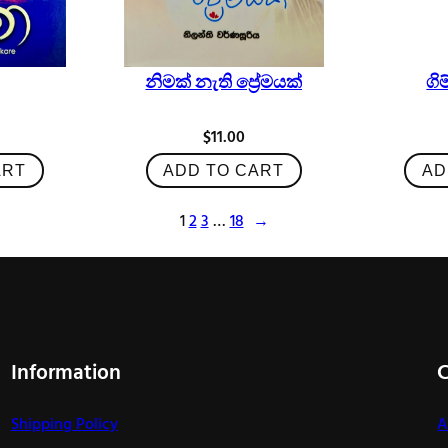
නිමක් නැති ප්‍රේමයක්
ගි
$
11.00
ART
ADD TO CART
AD
1
2
3
…
18
→
Information
Shipping Policy
A