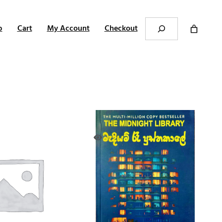
Search
p
Cart
My Account
Checkout