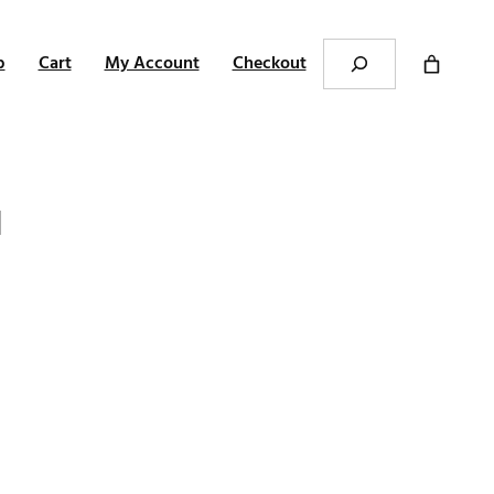
Search
p
Cart
My Account
Checkout
1