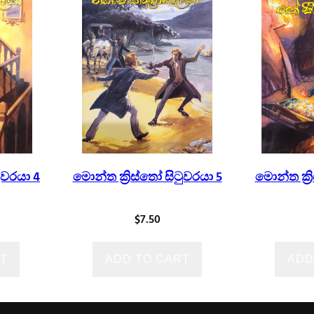
ුවරයා 4
මොන්ත ක්‍රිස්තෝ සිටුවරයා 5
මොන්ත ක්‍ර
$
7.50
T
ADD TO CART
ADD