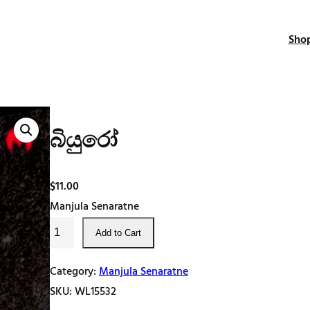
Sho
බියුරෝ
$
11.00
Manjula Senaratne
බි
Add to Cart
යු
රෝ
Category:
Manjula Senaratne
q
SKU:
WL15532
u