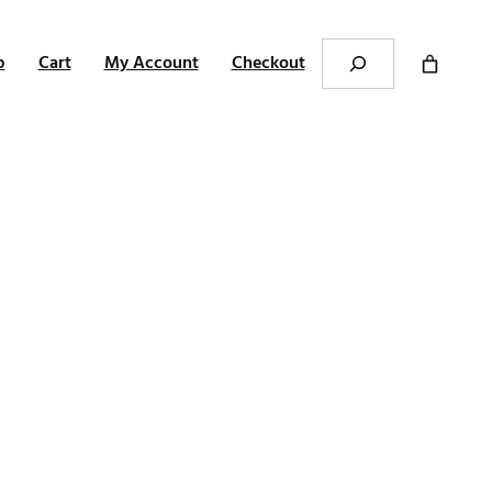
Search
p
Cart
My Account
Checkout