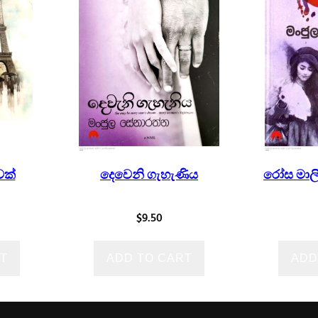
ාවක්
දෙවෙනි ගැහැණිය
රෝස මාලි
$
9.50
T
ADD TO CART
ADD