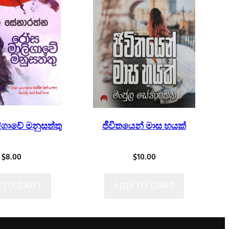
ගාවේ මනුසත්තු
ජීවිතයෙන් මාස හයක්
$
8.00
$
10.00
 TO CART
ADD TO CART