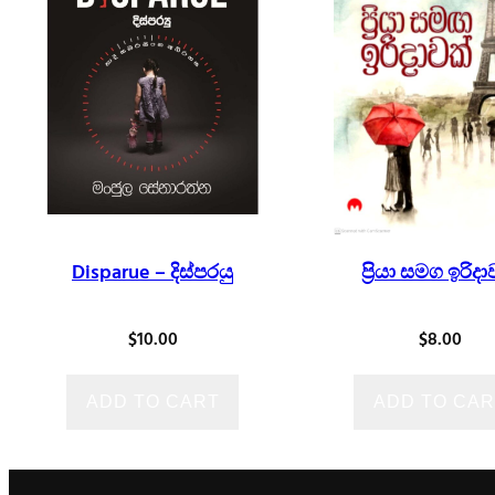
Disparue – දිස්පරයු
ප්‍රියා සමග ඉරිද
$
10.00
$
8.00
ADD TO CART
ADD TO CAR