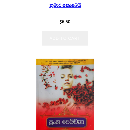
කුමාර කොබෙයි
$
6.50
ADD TO CART