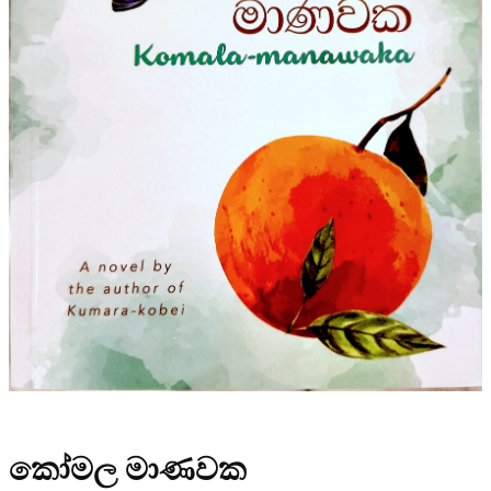
කෝමල මාණවක