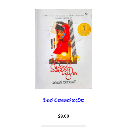
y
මගේ චිකාගෝ හදවත
$
8.00