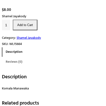
$
8.00
Shamel Jayakody
කෝ
Add to Cart
ම
ල
Category:
Shamel Jayakody
මා
SKU:
WL15664
ණ
Description
ව
ක
Reviews (0)
q
u
Description
a
n
Komala Manawaka
t
i
Related products
t