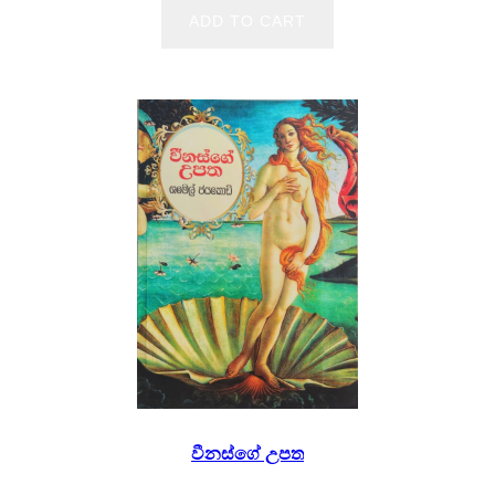
ADD TO CART
වීනස්ගේ උපත