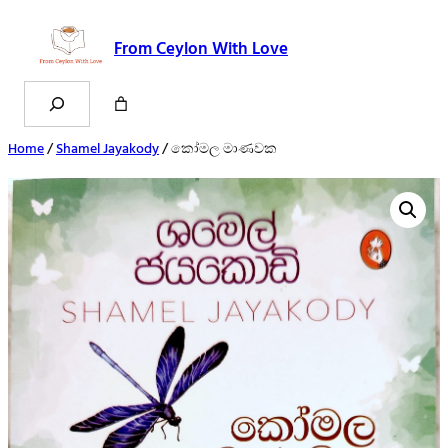
From Ceylon With Love
Search
Home
/
Shamel Jayakody
/ කෝමල මාණවක